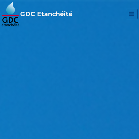
Aller
au
GDC Etanchéité
contenu