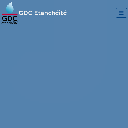
Aller
au
GDC Etanchéité
contenu