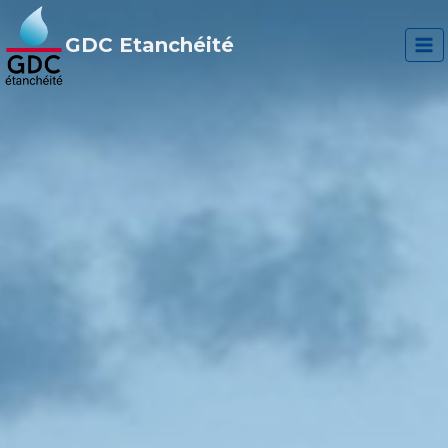
Aller
au
GDC Etanchéité
contenu