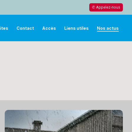
✆ Appelez-nous
ites
Contact
Accès
Liens utiles
Nos actus