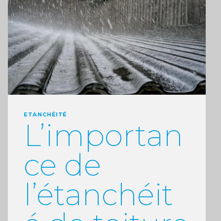
ETANCHÉITÉ
L’importan
ce de
l’étanchéit