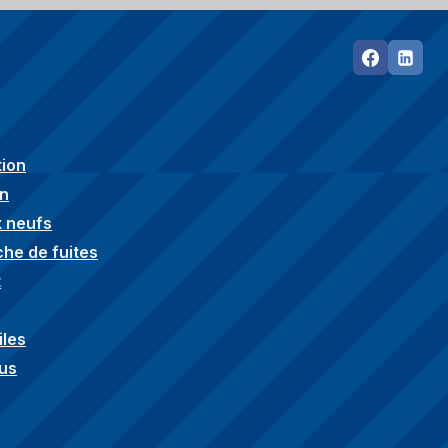
ion
en
 neufs
he de fuites
t
iles
us